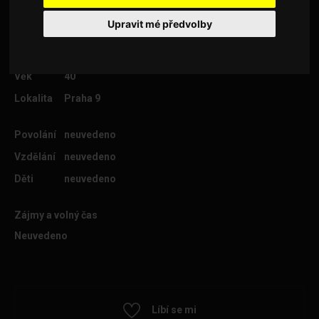
Adam
Upravit mé předvolby
Věk
40
Lokalita
Praha 9
Povolání
neuvedeno
Vzdělání
neuvedeno
Děti
neuvedeno
Zájmy a volný čas
Neuvedeno
Líbí se mi