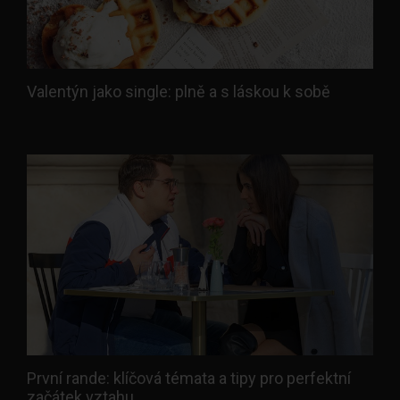
Valentýn jako single: plně a s láskou k sobě
První rande: klíčová témata a tipy pro perfektní
začátek vztahu