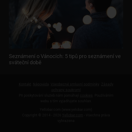
Seznámení o Vánocích: 5 tipů pro seznámení ve
sváteční době
Kontakt
Nápověda
Všeobecné smluvní podmínky
Zásady
ochrany soukromí
Při poskytování služeb nám pomáhají
cookies
. Používáním
webu s tím vyjadřujete souhlas.
Yellobar.com (www.yelobar.com)
Copyright © 2014 - 2026
Yellobar.com
- Všechna práva
vyhrazena