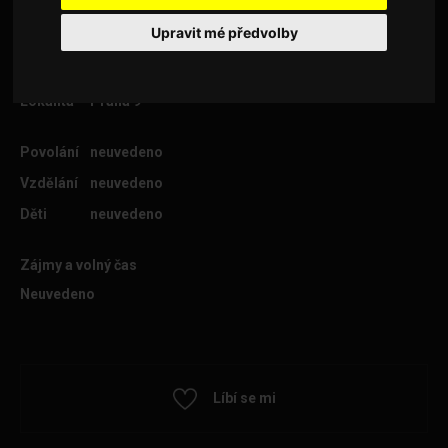
Upravit mé předvolby
Věk
23
Lokalita
Praha 9
Povolání
neuvedeno
Vzdělání
neuvedeno
Děti
neuvedeno
Zájmy a volný čas
Neuvedeno
Líbí se mi