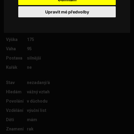
Upravit mé předvolby
Věk
68
Lokalita
Chomutov
Výška
175
Váha
95
Postava
silnější
Kuřák
ne
Stav
nezadaný/á
Hledám
vážný vztah
Povolání
v důchodu
Vzdělání
výuční list
Děti
mám
Znamení
rak