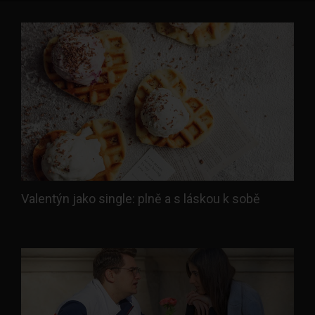
Valentýn jako single: plně a s láskou k sobě