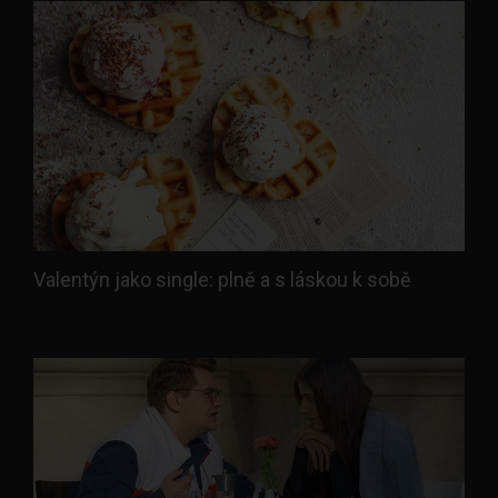
Valentýn jako single: plně a s láskou k sobě