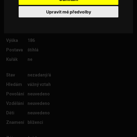
Upravit mé předvolby
Věk
42
Lokalita
Praha 6
Výška
186
Postava
štíhlá
Kuřák
ne
Stav
nezadaný/á
Hledám
vážný vztah
Povolání
neuvedeno
Vzdělání
neuvedeno
Děti
neuvedeno
Znamení
blíženci