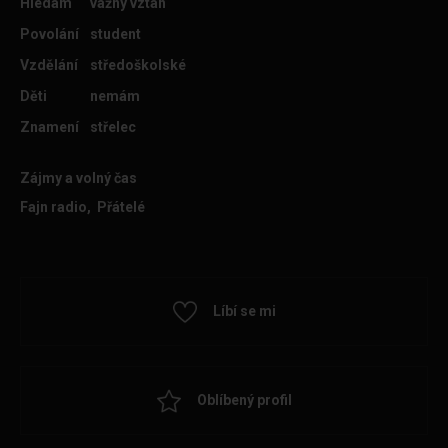
Hledám
vážný vztah
Povolání
student
Vzdělání
středoškolské
Děti
nemám
Znamení
střelec
Zájmy a volný čas
Fajn radio, Přátelé
Líbí se mi
Oblíbený profil