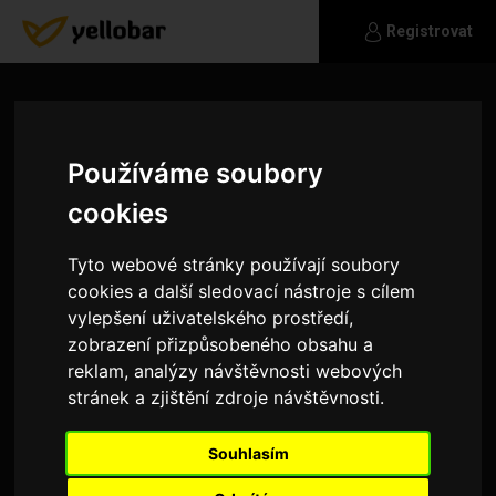
Registrovat
Používáme soubory
cookies
Tyto webové stránky používají soubory
cookies a další sledovací nástroje s cílem
vylepšení uživatelského prostředí,
zobrazení přizpůsobeného obsahu a
reklam, analýzy návštěvnosti webových
stránek a zjištění zdroje návštěvnosti.
Dejf
Souhlasím
Čaukys všichni! Dlouho jsem přemýšlel, zda si
mám založit účet na seznamce. Vzhledem k