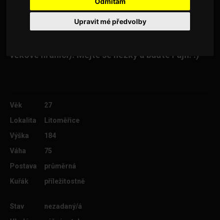
Odmítám
tomu, že kvůli škole a práci, která mě baví jsem
velice časově vytížený a tak nemám moc čas se s
Upravit mé předvolby
někým seznámit jinak něž přes internet. Pokud
máš zájem, napiš, nekoušu (jen se prosím drž
věkové hranici). Mějte se hezky a buďte Fajn! :)
Věk
27
Lokalita
Litoměřice
Výška
184
Váha
75
Postava
průměrná
Kuřák
příležitostně
Stav
nezadaný/á