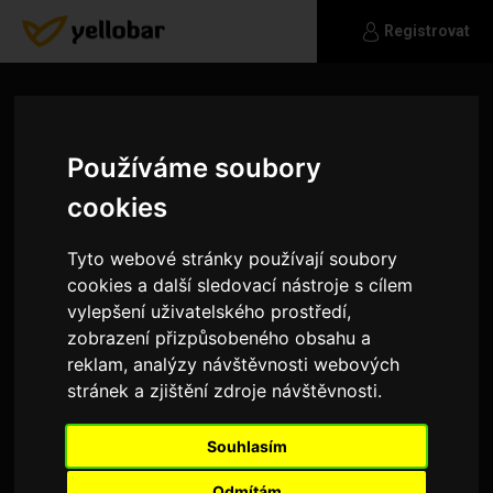
Registrovat
Používáme soubory
cookies
Tyto webové stránky používají soubory
cookies a další sledovací nástroje s cílem
vylepšení uživatelského prostředí,
zobrazení přizpůsobeného obsahu a
reklam, analýzy návštěvnosti webových
stránek a zjištění zdroje návštěvnosti.
Dawids01
Souhlasím
Rád chodím do přírody na dlouhé vycházky ale
stejně i tak se rád válím doma u knihy nebo u
Odmítám