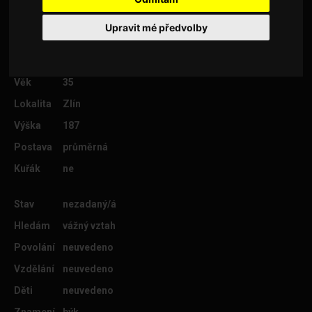
zajímavého filmu.
Upravit mé předvolby
Věk
35
Lokalita
Zlín
Výška
187
Postava
průměrná
Kuřák
ne
Stav
nezadaný/á
Hledám
vážný vztah
Povolání
neuvedeno
Vzdělání
neuvedeno
Děti
neuvedeno