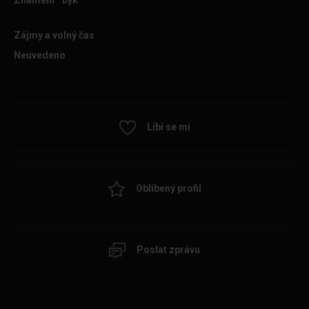
Znamení
býk
Zájmy a volný čas
Neuvedeno
Líbí se mi
Oblíbený profil
Poslat zprávu