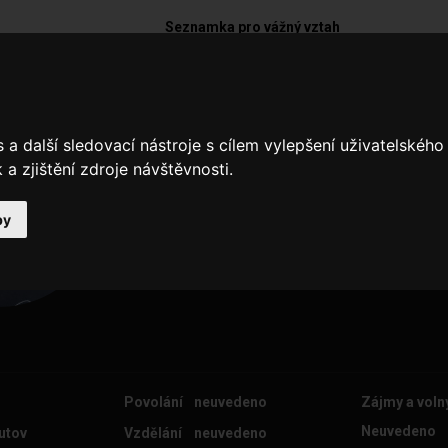
Seznamka pro vážný vztah
David1993
a další sledovací nástroje s cílem vylepšení uživatelskéh
A
a zjištění zdroje návštěvnosti.
by
Povolání
neuvedeno
Zájmy a voln
Neuvedeno
utov
Vzdělání
neuvedeno