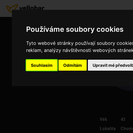
Používáme soubory cookies
Tyto webové stránky používají soubory cookies 
reklam, analýzy návštěvnosti webových stránek 
Souhlasím
Odmítám
Upravit mé předvol
Věk
43
Lokalita
Chom