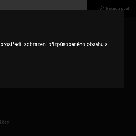
Registrovat
o prostředí, zobrazení přizpůsobeného obsahu a
ý čas