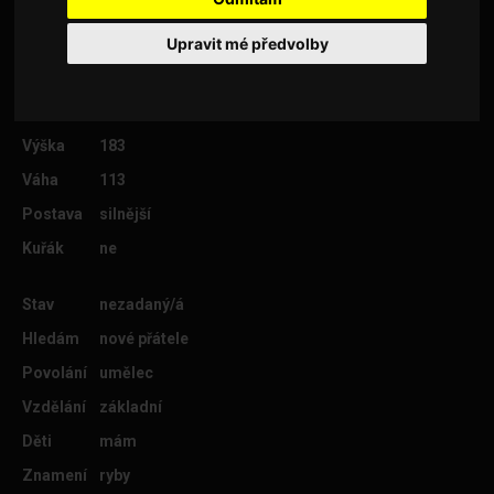
Upravit mé předvolby
Věk
53
Lokalita
Znojmo
Výška
183
Váha
113
Postava
silnější
Kuřák
ne
Stav
nezadaný/á
Hledám
nové přátele
Povolání
umělec
Vzdělání
základní
Děti
mám
Znamení
ryby