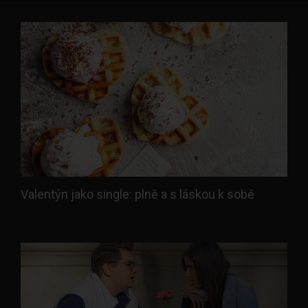
Valentýn jako single: plně a s láskou k sobě