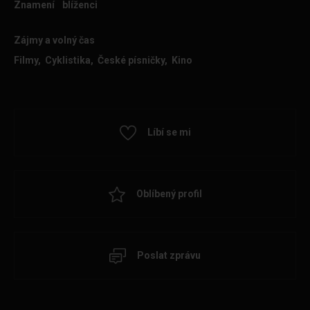
Znamení
blíženci
Zájmy a volný čas
Filmy, Cyklistika, České písničky, Kino
Líbí se mi
Oblíbený profil
Poslat zprávu