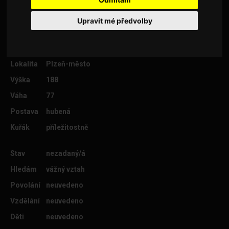
Upravit mé předvolby
Věk
46
Lokalita
Plzeň-město
Výška
188
Váha
77
Postava
hubená
Kuřák
příležitostně
Stav
nezadaný/á
Hledám
vážný vztah
Povolání
neuvedeno
Vzdělání
neuvedeno
Děti
neuvedeno