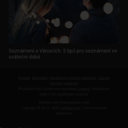
Seznámení o Vánocích: 5 tipů pro seznámení ve
sváteční době
Kontakt
Nápověda
Všeobecné smluvní podmínky
Zásady
ochrany soukromí
Při poskytování služeb nám pomáhají
cookies
. Používáním
webu s tím vyjadřujete souhlas.
Yellobar.com (www.yelobar.com)
Copyright © 2014 - 2026
Yellobar.com
- Všechna práva
vyhrazena