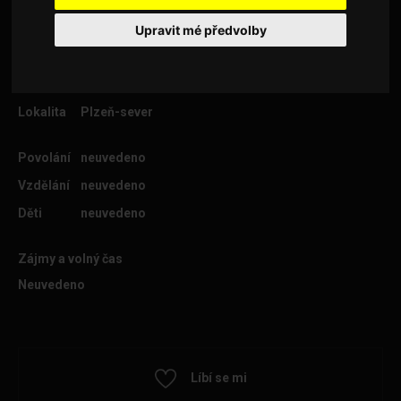
Upravit mé předvolby
Věk
26
Lokalita
Plzeň-sever
Povolání
neuvedeno
Vzdělání
neuvedeno
Děti
neuvedeno
Zájmy a volný čas
Neuvedeno
Líbí se mi