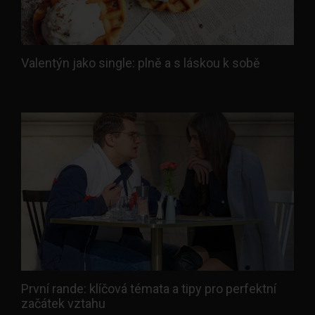
Valentýn jako single: plně a s láskou k sobě
První rande: klíčová témata a tipy pro perfektní
začátek vztahu