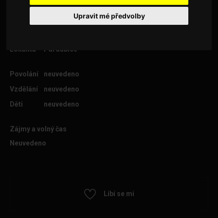
Upravit mé předvolby
Věk
52
Lokalita
Pardubice
Povolání
neuvedeno
Vzdělání
neuvedeno
Děti
neuvedeno
Zájmy a volný čas
Neuvedeno
Líbí se mi