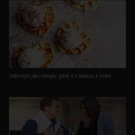
Valentýn jako single: plně a s láskou k sobě