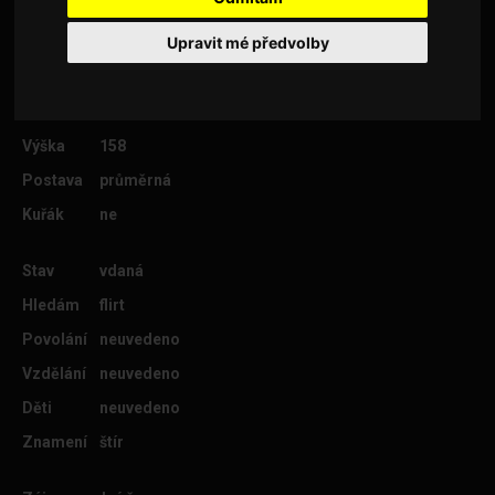
Upravit mé předvolby
Věk
57
Lokalita
Nový Jičín
Výška
158
Postava
průměrná
Kuřák
ne
Stav
vdaná
Hledám
flirt
Povolání
neuvedeno
Vzdělání
neuvedeno
Děti
neuvedeno
Znamení
štír