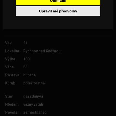
Odmítám
kuchyně kromě těch jedovatých ty nebudeš
vůbec pýt neboj budu vědět jak vznikne pěnitost
Upravit mé předvolby
a kdykoliv řekneš budu připravený na sex
Věk
21
Lokalita
Rychnov nad Kněžnou
Výška
180
Váha
63
Postava
hubená
Kuřák
příležitostně
Stav
nezadaný/á
Hledám
vážný vztah
Povolání
zaměstnanec