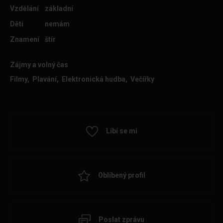
Vzdělání
základní
Děti
nemám
Znamení
štír
Zájmy a volný čas
Filmy, Plavání, Elektronická hudba, Večířky
Líbí se mi
Oblíbený profil
Poslat zprávu