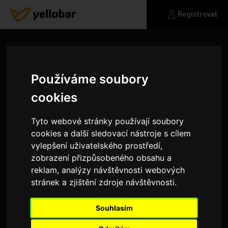
Registrovat
Používáme soubory
cookies
Tyto webové stránky používají soubory
cookies a další sledovací nástroje s cílem
vylepšení uživatelského prostředí,
zobrazení přizpůsobeného obsahu a
reklam, analýzy návštěvnosti webových
stránek a zjištění zdroje návštěvnosti.
Danielhanus
Souhlasím
ja bych na tobě zkoušel bublinové krkání ale
musela bys pozdřid vsechny prostředky z