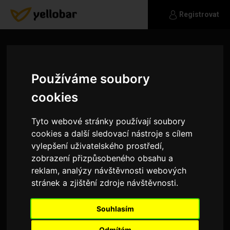
Registrovat
Používáme soubory
cookies
Tyto webové stránky používají soubory
cookies a další sledovací nástroje s cílem
vylepšení uživatelského prostředí,
zobrazení přizpůsobeného obsahu a
reklam, analýzy návštěvnosti webových
stránek a zjištění zdroje návštěvnosti.
DanielDuchek
Souhlasím
Hledám milou a zábavnou holčinu co by se ráda
seznámila :D
Odmítám