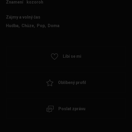
Znamení
kozoroh
Zájmy a volný čas
Hudba, Chůze, Pop, Doma
Líbí se mi
Oblíbený profil
Poslat zprávu