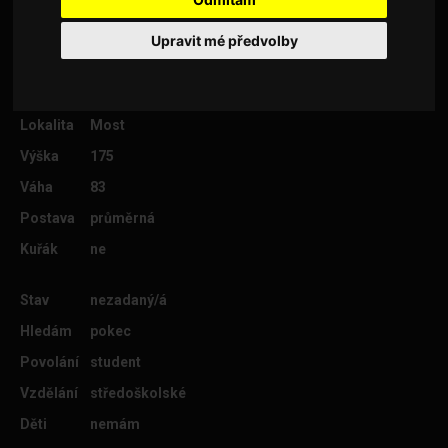
Upravit mé předvolby
Věk
29
Lokalita
Most
Výška
175
Váha
83
Postava
průměrná
Kuřák
ne
Stav
nezadaný/á
Hledám
pokec
Povolání
student
Vzdělání
středoškolské
Děti
nemám