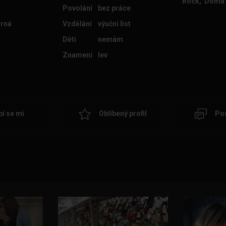
Rock, Doma
Povolání
bez práce
rná
Vzdělání
výuční list
Děti
nemám
Znamení
lev
bí se mi
Oblíbený profil
Pos