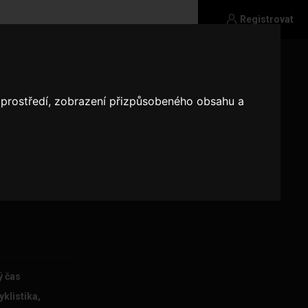
Registrovat
o prostředí, zobrazení přizpůsobeného obsahu a
ý čas
klistika,