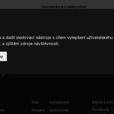
Seznamka pro vážný vztah
Daniel877
a další sledovací nástroje s cílem vylepšení uživatelskéh
.. jízda na kole
a zjištění zdroje návštěvnosti.
by
Stav
nezadaný/á
Zájmy a voln
Facebook, Cy
ouc
Hledám
vážný vztah