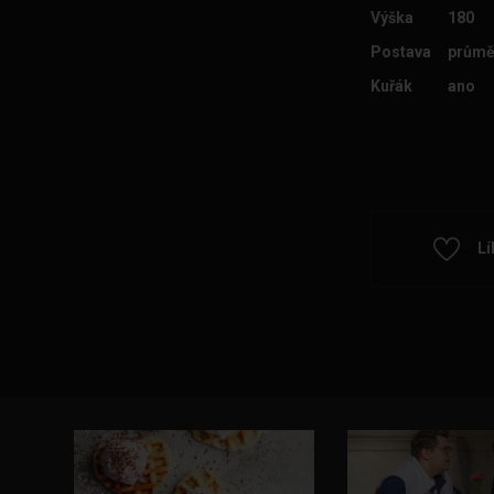
Výška
180
Postava
průmě
Kuřák
ano
Lí