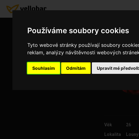
Používáme soubory cookies
Tyto webové stránky používají soubory cookies 
reklam, analýzy návštěvnosti webových stránek 
Souhlasím
Odmítám
Upravit mé předvol
Věk
26
Lokalita
Louny