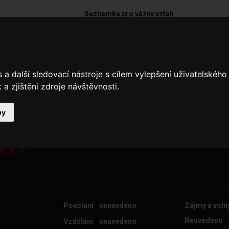
Seznamka pro vážný vztah
Daniel739
a další sledovací nástroje s cílem vylepšení uživatelskéh
.
a zjištění zdroje návštěvnosti.
by
Povolání
neuvedeno
Zájmy a voln
Neuvedeno
Vzdělání
neuvedeno