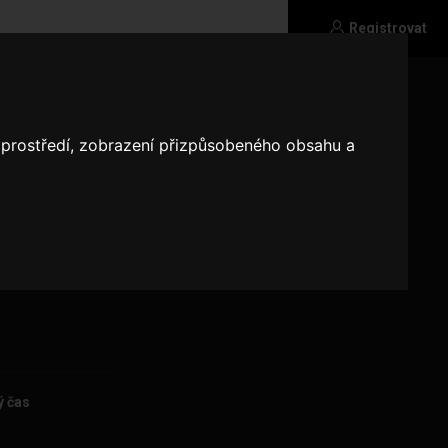
Registrovat
o prostředí, zobrazení přizpůsobeného obsahu a
ý čas