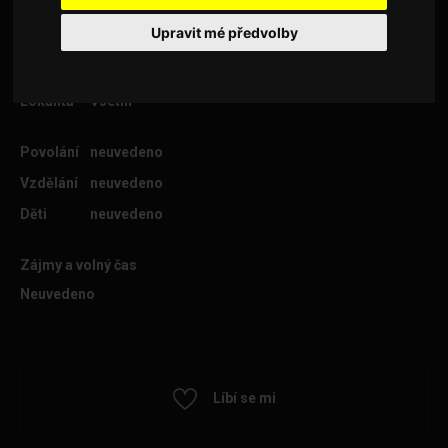
Upravit mé předvolby
Věk
41
Lokalita
Vsetín
Povolání
neuvedeno
Vzdělání
neuvedeno
Děti
neuvedeno
Zájmy a volný čas
Neuvedeno
Líbí se mi