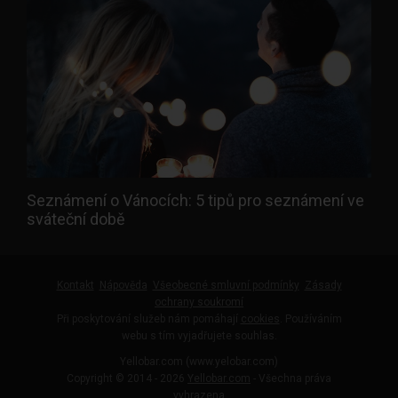
Seznámení o Vánocích: 5 tipů pro seznámení ve
sváteční době
Kontakt
Nápověda
Všeobecné smluvní podmínky
Zásady
ochrany soukromí
Při poskytování služeb nám pomáhají
cookies
. Používáním
webu s tím vyjadřujete souhlas.
Yellobar.com (www.yelobar.com)
Copyright © 2014 - 2026
Yellobar.com
- Všechna práva
vyhrazena