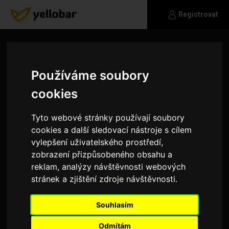
Registrovat
Používáme soubory
cookies
Tyto webové stránky používají soubory
cookies a další sledovací nástroje s cílem
vylepšení uživatelského prostředí,
zobrazení přizpůsobeného obsahu a
reklam, analýzy návštěvnosti webových
stránek a zjištění zdroje návštěvnosti.
Dalikos
Souhlasím
Medituji, miluji čaj, přírodu a pohyb, sport Jsem
hudebník a lektor Jsem závislák na seberozvoji
Odmítám