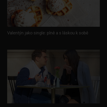
Valentýn jako single: plně a s láskou k sobě