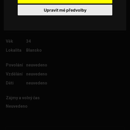
hodně se teď také věnuji lucidnímu snění Jsem
Upravit mé předvolby
náročný :)
Věk
34
Lokalita
Blansko
Povolání
neuvedeno
Vzdělání
neuvedeno
Děti
neuvedeno
Zájmy a volný čas
Neuvedeno