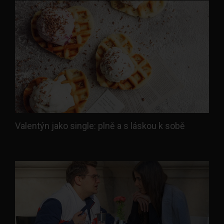
Valentýn jako single: plně a s láskou k sobě