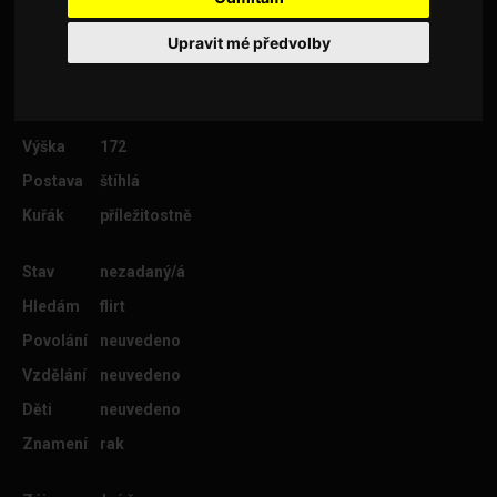
Upravit mé předvolby
Věk
32
Lokalita
Praha 1
Výška
172
Postava
štíhlá
Kuřák
příležitostně
Stav
nezadaný/á
Hledám
flirt
Povolání
neuvedeno
Vzdělání
neuvedeno
Děti
neuvedeno
Znamení
rak