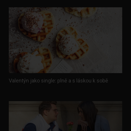
Valentýn jako single: plně a s láskou k sobě