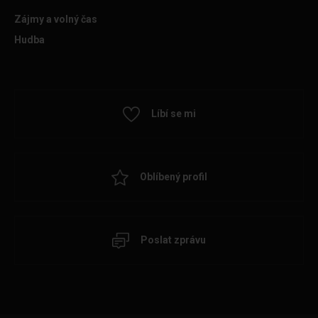
Zájmy a volný čas
Hudba
Líbí se mi
Oblíbený profil
Poslat zprávu