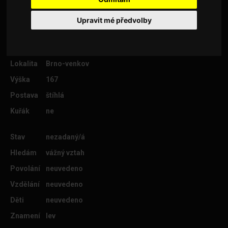
Upravit mé předvolby
Věk
48
Lokalita
Brno-venkov
Výška
167
Postava
štíhlá
Kuřák
ne
Stav
nezadaný/á
Hledám
vážný vztah
Povolání
neuvedeno
Vzdělání
neuvedeno
Děti
neuvedeno
Znamení
lev