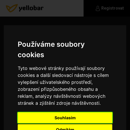
Registrovat
Používáme soubory
cookies
Tyto webové stránky používají soubory
cookies a další sledovací nástroje s cílem
vylepšení uživatelského prostředí,
zobrazení přizpůsobeného obsahu a
reklam, analýzy návštěvnosti webových
stránek a zjištění zdroje návštěvnosti.
Cucoriedka
Souhlasím
Hladam vazny vztah.Mám 40 rokov som
nekurak.Viac info na tel.704085909
Odmítám