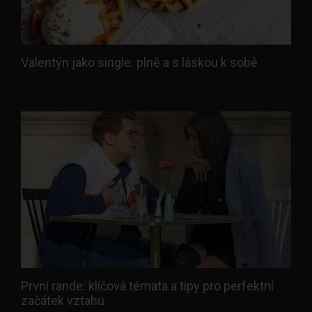
Valentýn jako single: plně a s láskou k sobě
První rande: klíčová témata a tipy pro perfektní
začátek vztahu