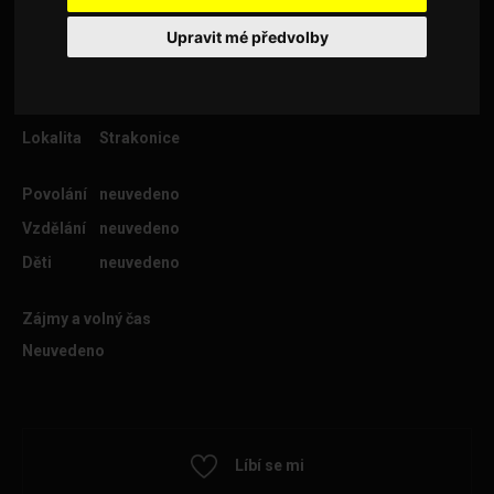
Upravit mé předvolby
Věk
60
Lokalita
Strakonice
Povolání
neuvedeno
Vzdělání
neuvedeno
Děti
neuvedeno
Zájmy a volný čas
Neuvedeno
Líbí se mi