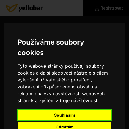
Registrovat
Používáme soubory
cookies
Tyto webové stránky používají soubory
cookies a další sledovací nástroje s cílem
vylepšení uživatelského prostředí,
zobrazení přizpůsobeného obsahu a
reklam, analýzy návštěvnosti webových
stránek a zjištění zdroje návštěvnosti.
Cokal
Souhlasím
Hledám štíhlou věrnou něžnou upřímnou toto
jsem i já
Odmítám