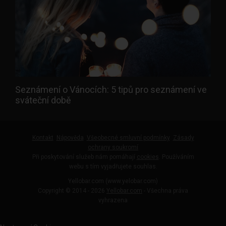
Seznámení o Vánocích: 5 tipů pro seznámení ve
sváteční době
Kontakt
Nápověda
Všeobecné smluvní podmínky
Zásady
ochrany soukromí
Při poskytování služeb nám pomáhají
cookies
. Používáním
webu s tím vyjadřujete souhlas.
Yellobar.com (www.yelobar.com)
Copyright © 2014 - 2026
Yellobar.com
- Všechna práva
vyhrazena