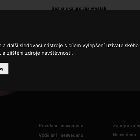
Seznamka pro vážný vztah
Ciko50
a další sledovací nástroje s cílem vylepšení uživatelskéh
Paní na sex
a zjištění zdroje návštěvnosti.
by
Povolání
neuvedeno
Zájmy a voln
Neuvedeno
Vzdělání
neuvedeno