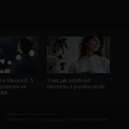
 o Vánocích: 5
7 rad, jak zvládnout
eznámení ve
nervozitu z prvního rande
době
Yellobar.com (www.yelobar.com)
Copyright © 2014 - 2026
Yellobar.com
- Všechna práva vyhrazena