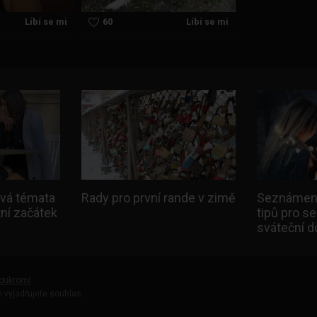
Líbí se mi
60
Líbí se mi
ová témata
Rady pro první rande v zimě
Seznámení
tní začátek
tipů pro s
sváteční 
oukromí
 vyjadřujete souhlas.