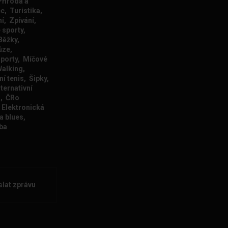
říroda a
c, Turistika,
í, Zpívání,
 sporty,
Běžky,
ůze,
sporty, Míčové
Walking,
ní tenis, Šipky,
ternativní
s, ČRo
 Elektronická
a blues,
ba
lat zprávu