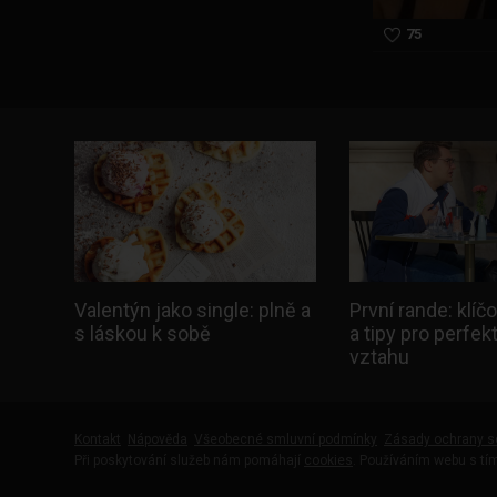
75
Valentýn jako single: plně a
První rande: klíč
s láskou k sobě
a tipy pro perfek
vztahu
Kontakt
Nápověda
Všeobecné smluvní podmínky
Zásady ochrany s
Při poskytování služeb nám pomáhají
cookies
. Používáním webu s tím