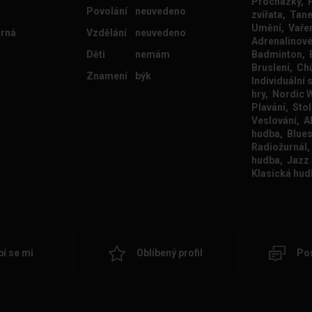
Procházky, P
Povolání
neuvedeno
zvířata, Tane
Umění, Vařen
rná
Vzdělání
neuvedeno
Adrenalinové
Děti
nemám
Badminton, 
Bruslení, Ch
Znamení
býk
Individuální 
hry, Nordic 
Plavání, Stol
Veslování, Al
hudba, Blue
Radiožurnál,
hudba, Jazz 
Klasická hud
bí se mi
Oblíbený profil
Pos