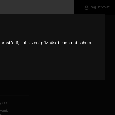
Registrovat
Jsem žena,
o prostředí, zobrazení přizpůsobeného obsahu a
na klavír,
e hlavne
ý čas
vání,