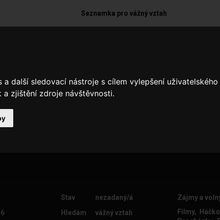
Seznamka pro vážný vztah
Christina26
Hledám muže, který si váží lásky. 
a další sledovací nástroje s cílem vylepšení uživatelskéh
která má ráda umění. Maluju, hraju 
a zjištění zdroje návštěvnosti.
zpívám. Jsem samotářka. Pro mě j
důležitá láska.
by
Stav
nezadaný/á
Zájmy a voln
Filmy, Háčko
 6
Hledám
vážný vztah