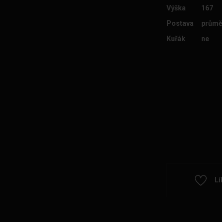
Výška
167
Postava
průmě
Kuřák
ne
Lí