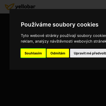
Pro
Používáme soubory cookies
Je nám lít
Tyto webové stránky používají soubory cookies 
reklam, analýzy návštěvnosti webových stránek 
ZPĚT
Souhlasím
Odmítám
Upravit mé předvol