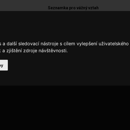
Seznamka pro vážný vztah
fil není dostupný
o, profil uživatele neexistuje, nebo byl deaktivován.
a další sledovací nástroje s cílem vylepšení uživatelskéh
a zjištění zdroje návštěvnosti.
 NA ÚVODNÍ STRÁNKU
by