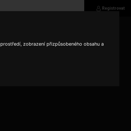
Registrovat
o prostředí, zobrazení přizpůsobeného obsahu a