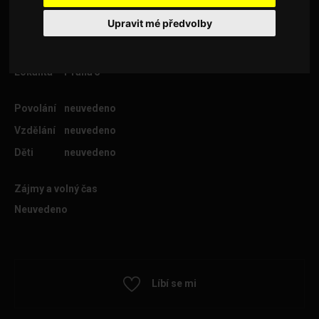
Upravit mé předvolby
Věk
40
Lokalita
Praha 5
Povolání
neuvedeno
Vzdělání
neuvedeno
Děti
neuvedeno
Zájmy a volný čas
Neuvedeno
Líbí se mi