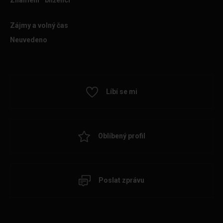
Znamení
blíženci
Zájmy a volný čas
Neuvedeno
Líbí se mi
Oblíbený profil
Poslat zprávu