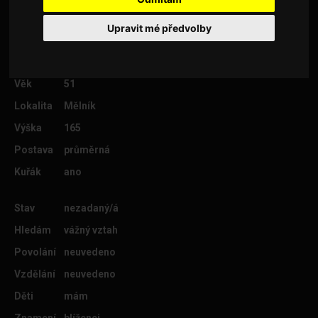
spokojený život
Upravit mé předvolby
Věk
51
Lokalita
Mělník
Výška
165
Postava
průměrná
Kuřák
ano
Stav
nezadaný/á
Hledám
vážný vztah
Povolání
neuvedeno
Vzdělání
neuvedeno
Děti
mám