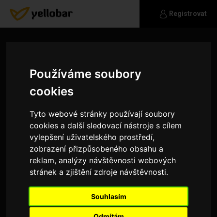
Registrovat
Používáme soubory
cookies
Tyto webové stránky používají soubory
cookies a další sledovací nástroje s cílem
vylepšení uživatelského prostředí,
zobrazení přizpůsobeného obsahu a
reklam, analýzy návštěvnosti webových
stránek a zjištění zdroje návštěvnosti.
Charlota
Souhlasím
No asi musí každý poznat sám.Hledam partnera
pro vše co jeden druhému můžeme nabídnout pro
Odmítám