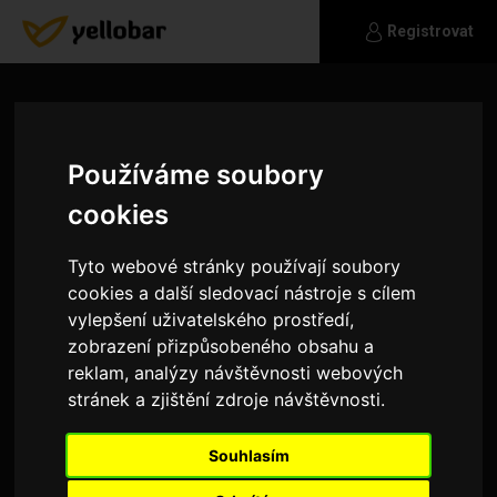
Registrovat
Používáme soubory
cookies
Tyto webové stránky používají soubory
cookies a další sledovací nástroje s cílem
vylepšení uživatelského prostředí,
zobrazení přizpůsobeného obsahu a
reklam, analýzy návštěvnosti webových
stránek a zjištění zdroje návštěvnosti.
Chalaza
Souhlasím
Jsem moderní emancipovaný muž. Ze zálib
pohybových nejvíce turistika, lezení a squash. Ze