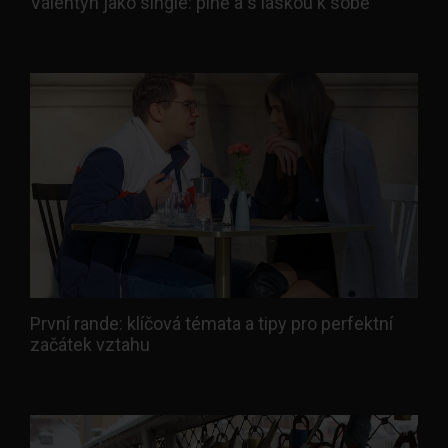
Valentýn jako single: plně a s láskou k sobě
První rande: klíčová témata a tipy pro perfektní
začátek vztahu