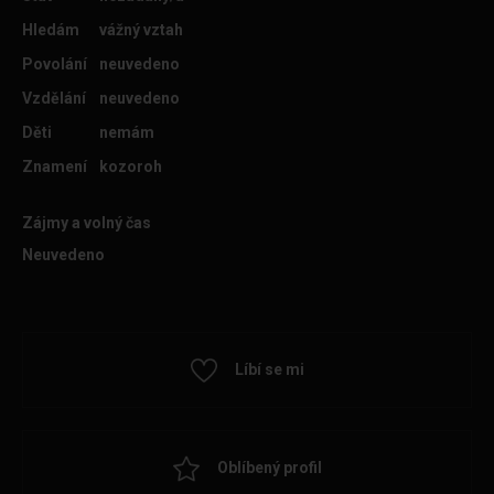
Hledám
vážný vztah
Povolání
neuvedeno
Vzdělání
neuvedeno
Děti
nemám
Znamení
kozoroh
Zájmy a volný čas
Neuvedeno
Líbí se mi
Oblíbený profil