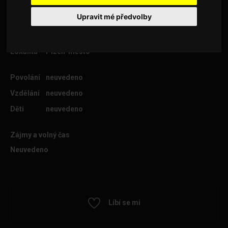
Upravit mé předvolby
Věk
62
Lokalita
Plzeň-město
Povolání
neuvedeno
Vzdělání
neuvedeno
Děti
neuvedeno
Zájmy a volný čas
Neuvedeno
Líbí se mi