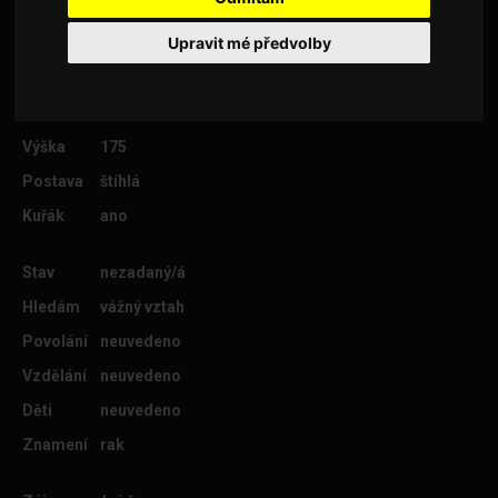
Upravit mé předvolby
Věk
42
Lokalita
Kolín
Výška
175
Postava
štíhlá
Kuřák
ano
Stav
nezadaný/á
Hledám
vážný vztah
Povolání
neuvedeno
Vzdělání
neuvedeno
Děti
neuvedeno
Znamení
rak