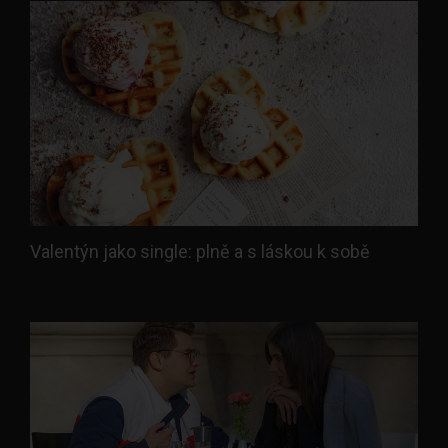
Valentýn jako single: plně a s láskou k sobě