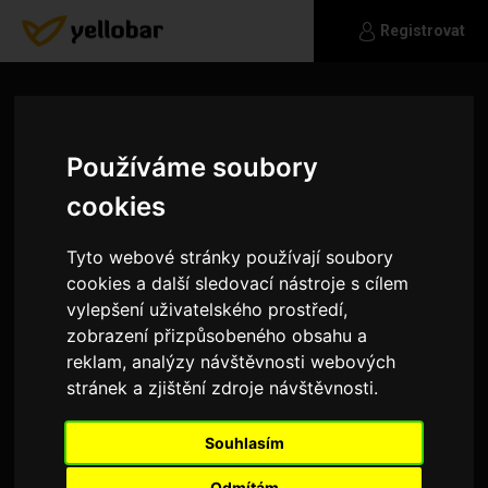
Registrovat
Používáme soubory
cookies
Tyto webové stránky používají soubory
cookies a další sledovací nástroje s cílem
vylepšení uživatelského prostředí,
zobrazení přizpůsobeného obsahu a
reklam, analýzy návštěvnosti webových
stránek a zjištění zdroje návštěvnosti.
Cerberus
Souhlasím
Jsem Španěl, který bydlí dva roky v Praze.
Potkáme se? :)
Odmítám