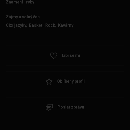
Znamení
ryby
Zájmy a volný čas
Cizí jazyky, Basket, Rock, Kavárny
Líbí se mi
Oblíbený profil
Poslat zprávu