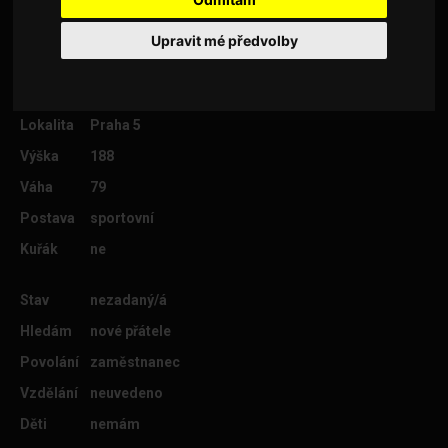
Upravit mé předvolby
Věk
35
Lokalita
Praha 5
Výška
188
Váha
79
Postava
sportovní
Kuřák
ne
Stav
nezadaný/á
Hledám
nové přátele
Povolání
zaměstnanec
Vzdělání
neuvedeno
Děti
nemám