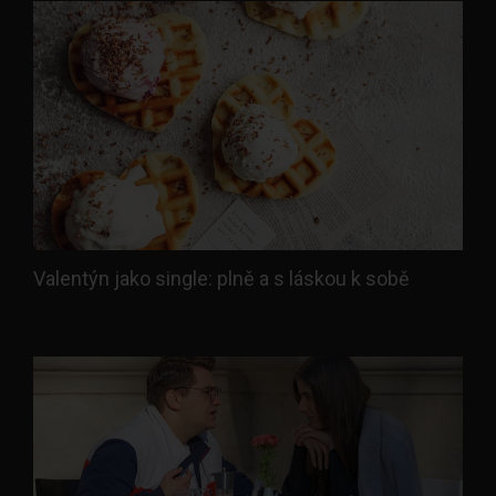
Valentýn jako single: plně a s láskou k sobě