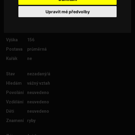
Upravit mé předvolby
Věk
52
Lokalita
Pardubice
Výška
156
Postava
průměrná
Kuřák
ne
Stav
nezadaný/á
Hledám
vážný vztah
Povolání
neuvedeno
Vzdělání
neuvedeno
Děti
neuvedeno
Znamení
ryby