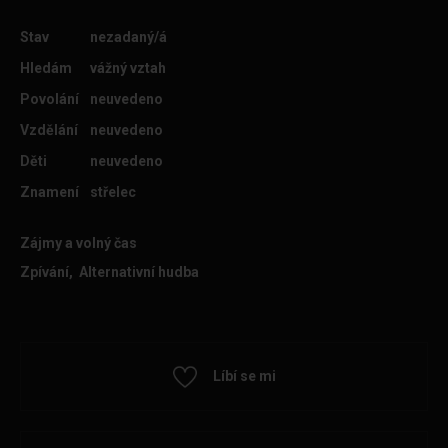
Stav
nezadaný/á
Hledám
vážný vztah
Povolání
neuvedeno
Vzdělání
neuvedeno
Děti
neuvedeno
Znamení
střelec
Zájmy a volný čas
Zpívání, Alternativní hudba
Líbí se mi