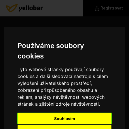
Registrovat
Používáme soubory
cookies
Tyto webové stránky používají soubory
cookies a další sledovací nástroje s cílem
vylepšení uživatelského prostředí,
zobrazení přizpůsobeného obsahu a
reklam, analýzy návštěvnosti webových
stránek a zjištění zdroje návštěvnosti.
CasualCelebrity
Souhlasím
Ahoj, hledám holku tak cca mezi 20-30 lety, která
by měla zájem o dopisování, můžeme si povídat