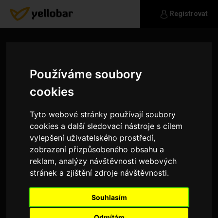
Registrovat
Používáme soubory
cookies
Tyto webové stránky používají soubory
cookies a další sledovací nástroje s cílem
vylepšení uživatelského prostředí,
zobrazení přizpůsobeného obsahu a
reklam, analýzy návštěvnosti webových
stránek a zjištění zdroje návštěvnosti.
BusyBee
Souhlasím
Pohodovy, mlady chlap se smyslem pro humor.
Nerad dramata, kdyz nejsou za potrebi. Osobni
Odmítám