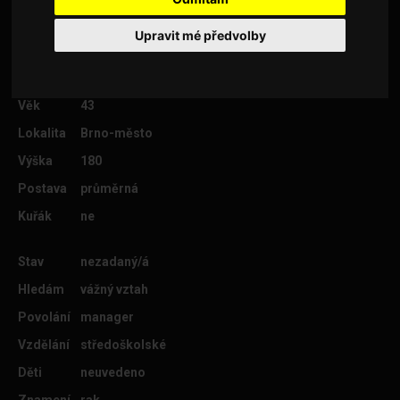
setkani rozlouskne, co bude dal. Martin
Upravit mé předvolby
Věk
43
Lokalita
Brno-město
Výška
180
Postava
průměrná
Kuřák
ne
Stav
nezadaný/á
Hledám
vážný vztah
Povolání
manager
Vzdělání
středoškolské
Děti
neuvedeno