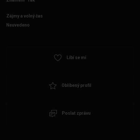
Znamení
rak
Zájmy a volný čas
Neuvedeno
Líbí se mi
Oblíbený profil
Poslat zprávu