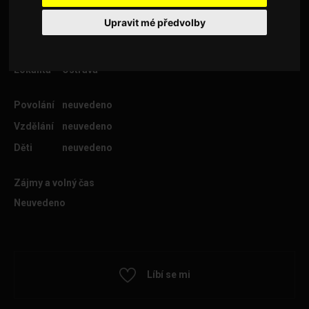
Upravit mé předvolby
Věk
27
Lokalita
Ostrava
Povolání
neuvedeno
Vzdělání
neuvedeno
Děti
neuvedeno
Zájmy a volný čas
Neuvedeno
Líbí se mi