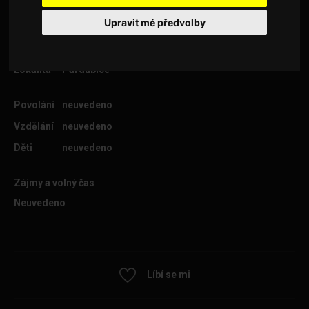
Upravit mé předvolby
Věk
63
Lokalita
Pardubice
Povolání
neuvedeno
Vzdělání
neuvedeno
Děti
neuvedeno
Zájmy a volný čas
Neuvedeno
Líbí se mi