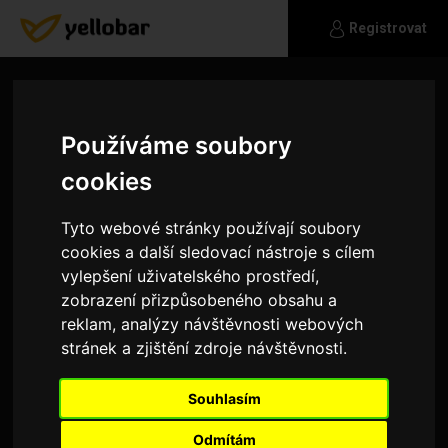
Registrovat
Používáme soubory
cookies
Tyto webové stránky používají soubory
cookies a další sledovací nástroje s cílem
vylepšení uživatelského prostředí,
zobrazení přizpůsobeného obsahu a
reklam, analýzy návštěvnosti webových
stránek a zjištění zdroje návštěvnosti.
Brky
Souhlasím
Jsem pohodař a pokud chceš vědět víc napiš .
Odmítám