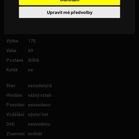
Upravit mé předvolby
Věk
61
Lokalita
Uherské Hradiště
Výška
170
Váha
69
Postava
štíhlá
Kuřák
ne
Stav
nezadaný/á
Hledám
vážný vztah
Povolání
neuvedeno
Vzdělání
výuční list
Děti
neuvedeno
Znamení
vodnář