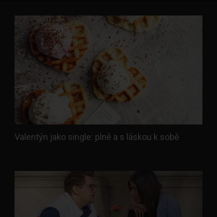
Valentýn jako single: plně a s láskou k sobě