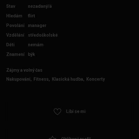
Stav
nezadaný/á
Hledám
flirt
Povolání
manager
Vzdělání
středoškolské
Děti
nemám
Znamení
býk
Zájmy a volný čas
Nakupování, Fitness, Klasická hudba, Koncerty
Líbí se mi