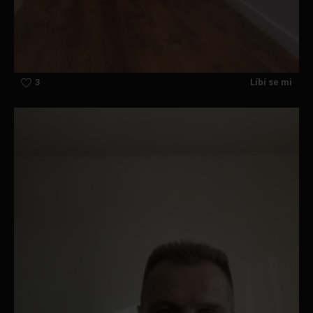
3
Líbí se mi