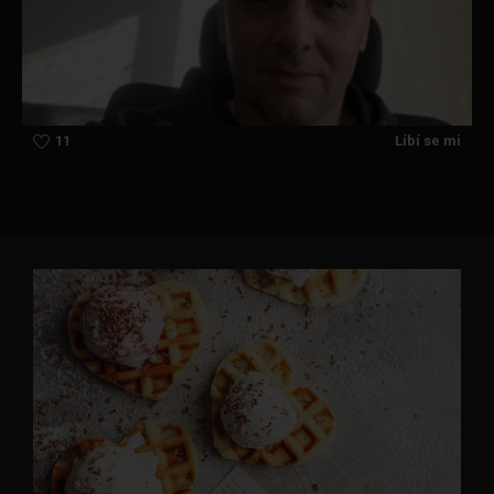
11
Líbí se mi