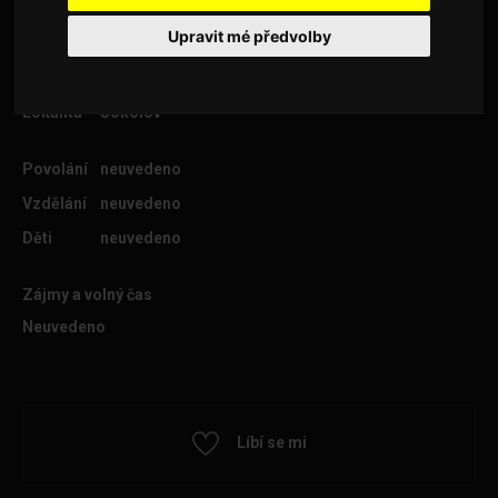
Upravit mé předvolby
Věk
33
Lokalita
Sokolov
Povolání
neuvedeno
Vzdělání
neuvedeno
Děti
neuvedeno
Zájmy a volný čas
Neuvedeno
Líbí se mi