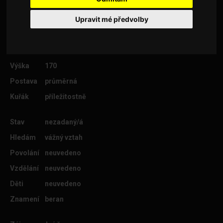
Upravit mé předvolby
Věk
47
Lokalita
Strakonice
Výška
170
Postava
průměrná
Kuřák
příležitostně
Stav
nezadaný/á
Hledám
vážný vztah
Povolání
neuvedeno
Vzdělání
neuvedeno
Děti
neuvedeno
Znamení
beran