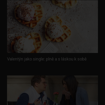
Valentýn jako single: plně a s láskou k sobě