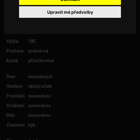
Upravit mé předvolby
Věk
44
Lokalita
Plzeň-město
Výška
185
Postava
průměrná
Kuřák
příležitostně
Stav
nezadaný/á
Hledám
vážný vztah
Povolání
neuvedeno
Vzdělání
neuvedeno
Děti
neuvedeno
Znamení
býk