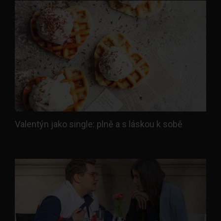
Valentýn jako single: plně a s láskou k sobě