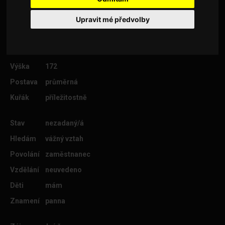
Upravit mé předvolby
Věk
45
Lokalita
Olomouc
Výška
172
Postava
průměrná
Kuřák
příležitostně
Stav
nezadaný/á
Hledám
vážný vztah
Povolání
zaměstnanec
Vzdělání
neuvedeno
Děti
mám
Znamení
panna