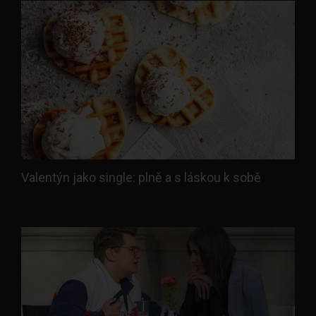
Valentýn jako single: plně a s láskou k sobě