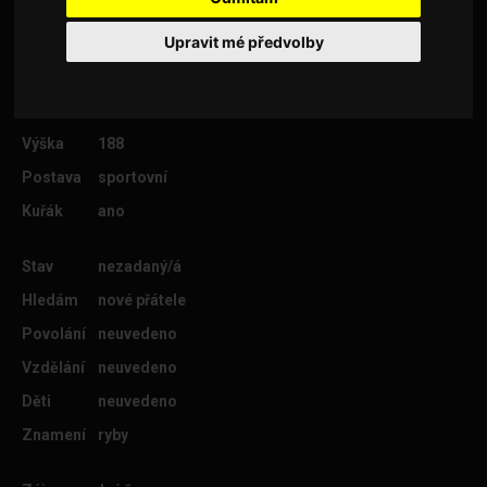
Upravit mé předvolby
Věk
37
Lokalita
Chomutov
Výška
188
Postava
sportovní
Kuřák
ano
Stav
nezadaný/á
Hledám
nové přátele
Povolání
neuvedeno
Vzdělání
neuvedeno
Děti
neuvedeno
Znamení
ryby