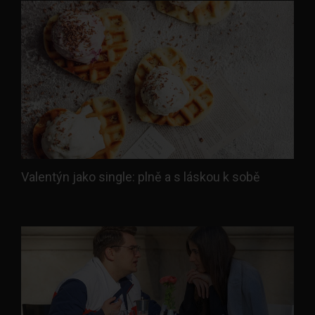
Valentýn jako single: plně a s láskou k sobě