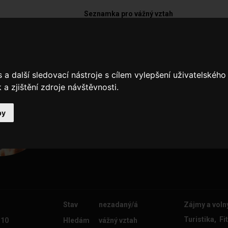
Seznamka pro vážný vztah
Blanka
a další sledovací nástroje s cílem vylepšení uživatelskéh
Jsem štíhlá a blonďatá. Hledám fé
a zjištění zdroje návštěvnosti.
společné zájmy.
by
Stav
nezadaný/á
Zájmy a voln
Turistika, F
 10
Hledám
vážný vztah