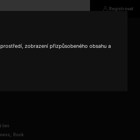
Registrovat
o prostředí, zobrazení přizpůsobeného obsahu a
r vztah
ý čas
itness, Rock