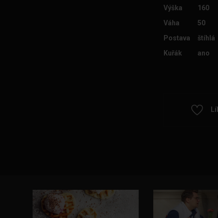
Výška
160
Váha
50
Postava
štíhlá
Kuřák
ano
Lí