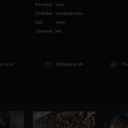
Povolání
osvč
Vzdělání
středoškolské
Děti
mám
Znamení
lev
bí se mi
Oblíbený profil
Pos