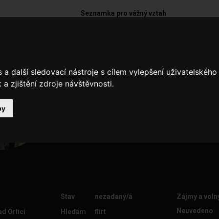
Seznamka pro vážný vztah
Bimbulik
a další sledovací nástroje s cílem vylepšení uživatelskéh
No uvidíme
a zjištění zdroje návštěvnosti.
by
Stav
nezadaný/á
Zájmy a voln
Neuvedeno
ad Orlicí
Hledám
flirt