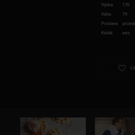
Výška
175
Váha
79
Postava
průmě
Kuřák
ano
Lí