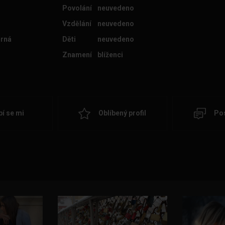
Povolání
neuvedeno
Vzdělání
neuvedeno
rná
Děti
neuvedeno
Znamení
blíženci
bí se mi
Oblíbený profil
Pos