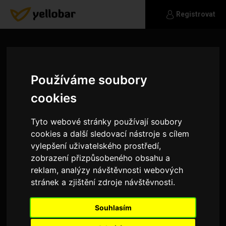
Registrovat
Používáme soubory
cookies
Tyto webové stránky používají soubory
cookies a další sledovací nástroje s cílem
vylepšení uživatelského prostředí,
zobrazení přizpůsobeného obsahu a
reklam, analýzy návštěvnosti webových
stránek a zjištění zdroje návštěvnosti.
Benn63
Souhlasím
Jsem zodpovědný muž. Baví mě svou práci a
snažím se o úspěch ve všem, co dělám. Jsem