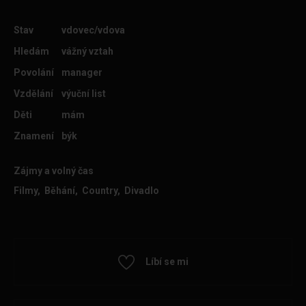
Stav
vdovec/vdova
Hledám
vážný vztah
Povolání
manager
Vzdělání
výuční list
Děti
mám
Znamení
býk
Zájmy a volný čas
Filmy, Běhání, Country, Divadlo
Líbí se mi