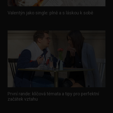
Valentýn jako single: plně a s láskou k sobě
První rande: klíčová témata a tipy pro perfektní
začátek vztahu