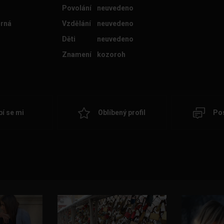
Povolání
neuvedeno
rná
Vzdělání
neuvedeno
Děti
neuvedeno
Znamení
kozoroh
bí se mi
Oblíbený profil
Pos