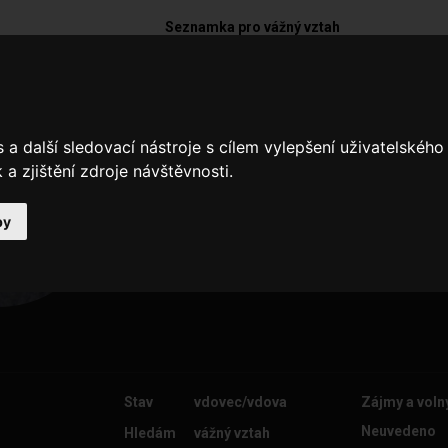
Seznamka pro vážný vztah
Beda
a další sledovací nástroje s cílem vylepšení uživatelskéh
Jsem vdovec a hledám enu,která 
a zjištění zdroje návštěvnosti.
venkov,klid,přírodu.
by
Stav
vdovec/vdova
Zájmy a voln
Neuvedeno
Hledám
vážný vztah