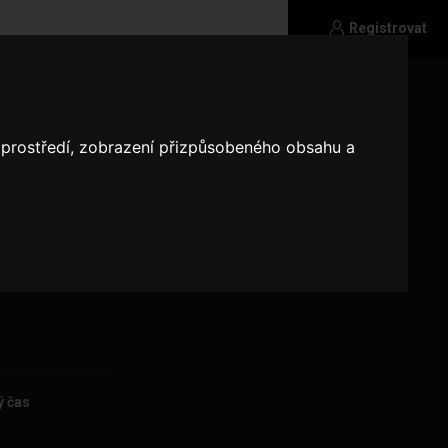
Registrovat
o prostředí, zobrazení přizpůsobeného obsahu a
má ráda
ý čas