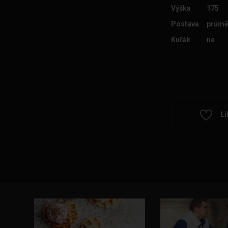
Výška
175
Postava
průmě
Kuřák
ne
Lí