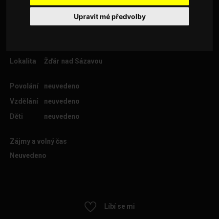
Upravit mé předvolby
Věk
67
Lokalita
Žďár nad Sázavou
Povolání
neuvedeno
Vzdělání
neuvedeno
Děti
neuvedeno
Zájmy a volný čas
Neuvedeno
Líbí se mi