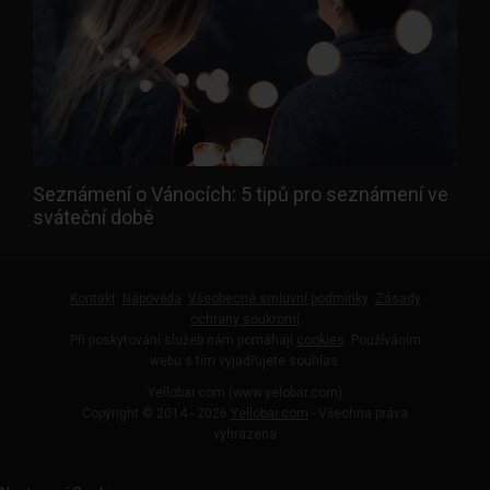
Seznámení o Vánocích: 5 tipů pro seznámení ve
sváteční době
Kontakt
Nápověda
Všeobecné smluvní podmínky
Zásady
ochrany soukromí
Při poskytování služeb nám pomáhají
cookies
. Používáním
webu s tím vyjadřujete souhlas.
Yellobar.com (www.yelobar.com)
Copyright © 2014 - 2026
Yellobar.com
- Všechna práva
vyhrazena