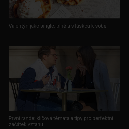
Valentýn jako single: plně a s láskou k sobě
První rande: klíčová témata a tipy pro perfektní
začátek vztahu