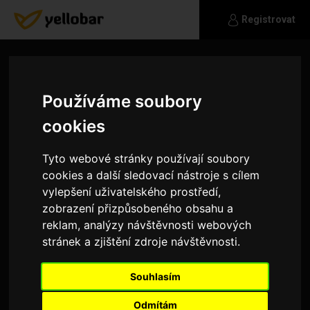
Registrovat
Používáme soubory
cookies
Tyto webové stránky používají soubory
cookies a další sledovací nástroje s cílem
vylepšení uživatelského prostředí,
zobrazení přizpůsobeného obsahu a
reklam, analýzy návštěvnosti webových
stránek a zjištění zdroje návštěvnosti.
Beatris
Souhlasím
Vdova, které je smutno. Potřebuji muže jednak
na pomoc v domácnosti a pak na výlety.
Odmítám