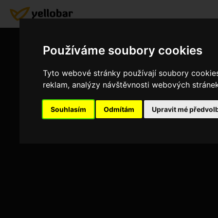
Pro
Používáme soubory cookies
Je nám lít
Tyto webové stránky používají soubory cookies 
reklam, analýzy návštěvnosti webových stránek 
ZPĚT
Souhlasím
Odmítám
Upravit mé předvol