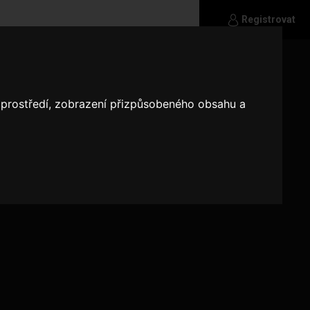
Registrovat
o prostředí, zobrazení přizpůsobeného obsahu a