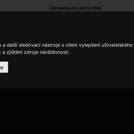
Seznamka pro vážný vztah
fil není dostupný
o, profil uživatele neexistuje, nebo byl deaktivován.
a další sledovací nástroje s cílem vylepšení uživatelskéh
a zjištění zdroje návštěvnosti.
 NA ÚVODNÍ STRÁNKU
by