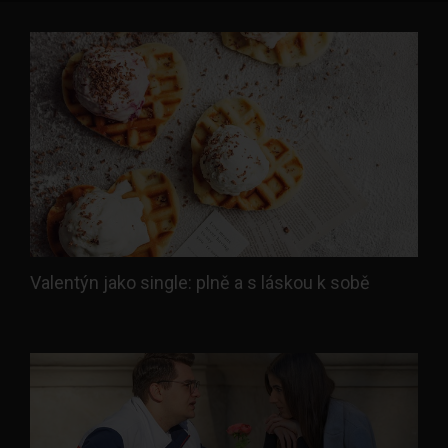
Valentýn jako single: plně a s láskou k sobě