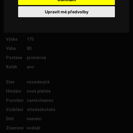
Upravit mé předvolby
Věk
42
Lokalita
Karlovy Vary
Výška
175
Váha
80
Postava
průměrná
Kuřák
ano
Stav
nezadaný/á
Hledám
nové přátele
Povolání
zaměstnanec
Vzdělání
středoškolské
Děti
nemám
Znamení
vodnář